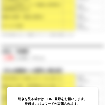
子どもの保育について家庭と保育所に
◯点
信頼関係があるか
（平均◯点）
◯点
職員の接遇・態度は適切か
（平均◯点）
◯点
サービス項目
（平均◯点）
※第三者評価における、保護者へのアンケート結果を点数化したもの
●安心・快適性
◯点
/◯点満点
（平均◯点）
【主な保護者への質問と満足度】
◯点
安全対策が十分取られていると思うか
（平均◯点）
施設内の清掃、整理整頓は行き届いて
◯点
いるか
（平均◯点）
病気やけがをした際の職員の対応は信
◯点
続きを見る場合は、LINE登録をお願いします。
頼できるか
（平均◯点）
登録後にパスワードが表示されます。