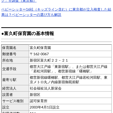
グ」を調査（東京都）
ベビーシッター16社（キッズライン含む）に東京都が立入検査した結
果は？ベビーシッターの選び方も解説
●富久町保育園の基本情報
保育園名
富久町保育園
郵便番号
〒162-0067
所在地
新宿区富久町２２－２１
都営大江戸線「東新宿駅」、または都営大江戸線
交通手段
「若松河田駅」、都営新宿線「曙橋駅」
都営新宿線曙橋駅、都営大江戸線若松河田駅、東
最寄り駅
京メトロ丸ノ内線新宿御苑前駅
経営法人
社会福祉法人新栄会
設置者
新宿区
サービス種別
認可保育所
設立
2003年4月1日設立