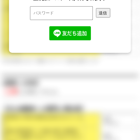
子ども同士のトラブルに関する対応は
◯点
信頼できるか
（平均◯点）
子どもの気持ちを尊重した対応がされ
◯点
ているか
（平均◯点）
子どもと保護者のプライバシーは守ら
◯点
れているか
（平均◯点）
保育内容に関する職員の説明はわかり
◯点
やすいか
（平均◯点）
※第三者評価における、保護者へのアンケート結果を点数化したもの
●要望への対応
◯点
/◯点満点
（平均◯点）
【主な保護者への質問と満足度】
利用者の不満や要望は対応されている
◯点
か
（平均◯点）
外部の苦情窓口（行政や第三者委員
◯点
等）にも相談できることを伝えられて
（平均◯点）