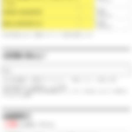
いるか
◯点
利用者の有効回答率
（平均◯点）
◯点
適切な回答回収方法
（平均◯点）
※第三者評価における、保護者へのアンケート結果を点数化したもの
●保育園の弱みは？
なし
※第三者評価機関が、保育園のサービスにおいて、「実施していない」と評価した項目
※第三者評価の詳しい評価内容は、こちらを参照
※点数、順位は、東京都の第三者評価情報をもとに、本サイトが作成したものです。評価方法に
ついてはこちらを参照
●組織運営力
◯点
/◯点満点
（平均◯点）