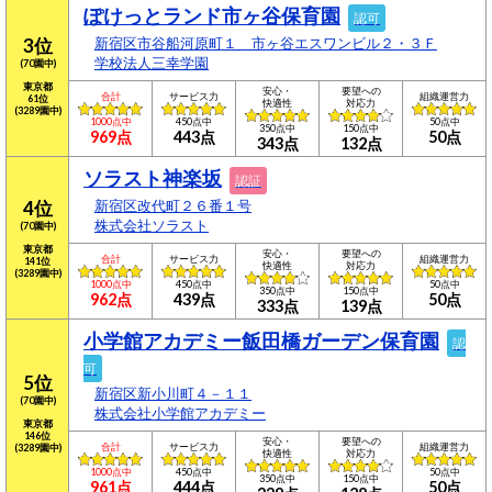
ぽけっとランド市ヶ谷保育園
認可
3位
新宿区市谷船河原町１ 市ヶ谷エスワンビル２・３Ｆ
学校法人三幸学園
(70園中)
東京都
安心・
要望への
合計
サービス力
組織運営力
61位
快適性
対応力
(3289園中)
1000点中
450点中
50点中
350点中
150点中
969点
443点
50点
343点
132点
ソラスト神楽坂
認証
4位
新宿区改代町２６番１号
株式会社ソラスト
(70園中)
東京都
安心・
要望への
合計
サービス力
組織運営力
141位
快適性
対応力
(3289園中)
1000点中
450点中
50点中
350点中
150点中
962点
439点
50点
333点
139点
小学館アカデミー飯田橋ガーデン保育園
認
可
5位
新宿区新小川町４－１１
(70園中)
株式会社小学館アカデミー
東京都
146位
安心・
要望への
合計
サービス力
組織運営力
(3289園中)
快適性
対応力
1000点中
450点中
50点中
350点中
150点中
961点
444点
50点