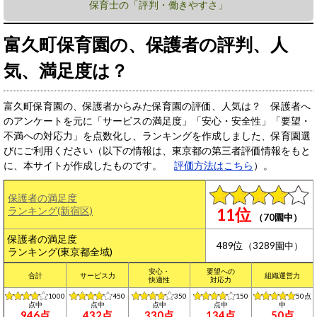
保育士の「評判・働きやすさ」
富久町保育園の、保護者の評判、人
気、満足度は？
富久町保育園の、保護者からみた保育園の評価、人気は？ 保護者へ
のアンケートを元に「サービスの満足度」「安心・安全性」「要望・
不満への対応力」を点数化し、ランキングを作成しました、保育園選
びにご利用ください（以下の情報は、東京都の第三者評価情報をもと
に、本サイトが作成したものです。
評価方法はこちら
）。
保護者の満足度
ランキング(新宿区)
11位
（70園中）
保護者の満足度
489位
（3289園中）
ランキング(東京都全域)
安心・
要望への
合計
サービス力
組織運営力
快適性
対応力
1000
450
350
150
50点
点中
点中
点中
点中
中
946点
432点
330点
134点
50点