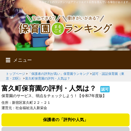
※当サイトのコンテンツはアフィリエイト広告を含んでいる場合があります。
メニュー
トップページ
>
「保護者の評判が高い」保育園ランキング
>
認可・認証保育園（東
京・23区）
>
富久町保育園の評判・人気は？
富久町保育園の評判・人気は？
認可
保育園のサービス、弱点をチェックしよう！【令和7年度版】
住所：新宿区富久町２２－２１
運営元：社会福祉法人新栄会
保護者の「評判や人気」