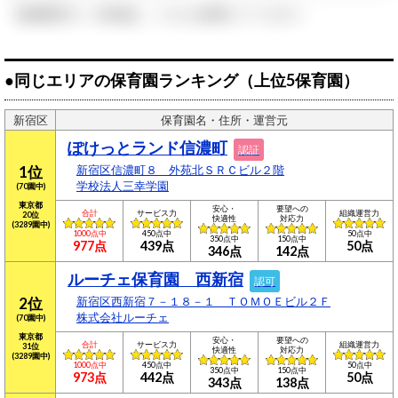
「組織運営力」の詳細は、こちらを参照してください。
●同じエリアの保育園ランキング（上位5保育園）
新宿区
保育園名・住所・運営元
ぽけっとランド信濃町
認証
1位
新宿区信濃町８ 外苑北ＳＲＣビル２階
学校法人三幸学園
(70園中)
東京都
安心・
要望への
合計
サービス力
組織運営力
20位
快適性
対応力
(3289園中)
1000点中
450点中
50点中
350点中
150点中
977点
439点
50点
346点
142点
ルーチェ保育園 西新宿
認可
2位
新宿区西新宿７－１８－１ ＴＯＭＯＥビル２Ｆ
株式会社ルーチェ
(70園中)
東京都
安心・
要望への
合計
サービス力
組織運営力
31位
快適性
対応力
(3289園中)
1000点中
450点中
50点中
350点中
150点中
973点
442点
50点
343点
138点