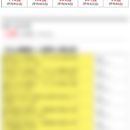
(平均912点)
(平均422点)
(平均324点)
(平均123点)
(平均43点)
●サービス力
◯点
/◯点満点
（平均◯点）
【主な保護者への質問と満足度】
保育所での活動は、子どもの心身の発
◯点
達に役立っているか
（平均◯点）
保育所での活動は、子どもが興味や関
◯点
心を持って行えるようになっているか
（平均◯点）
提供される食事は、子どもの状況に配
◯点
慮されているか
（平均◯点）
保育所の生活で身近な自然や社会と十
◯点
分関わっているか
（平均◯点）
保育時間の変更は、保護者の状況に柔
◯点
軟に対応されているか
（平均◯点）
行事日程の設定は、保護者の状況に対
◯点
する配慮は十分か
（平均◯点）