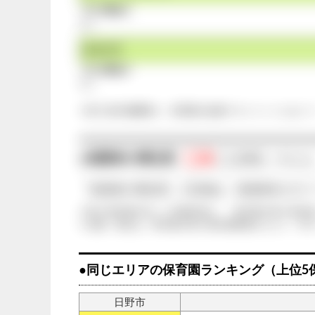
【その弱み】
なし
情報管理
【その弱み】
なし
※第三者評価機関が、保育園の組織マネジメントにおい
◯点
●保護者の満足度
/◯点満点
（平均◯点
「保護者の満足度」の詳細は、保護者向けのペ
※第三者評価の詳しい評価内容は、「東京都の第三者評
※点数、順位は、東京都の第三者評価情報をもとに、本
●同じエリアの保育園ランキング（上位5
日野市