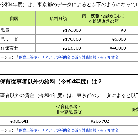
令和4年度）は、東京都のデータによると以下のようになって
内、技能・経験に応じ
職層
給料月額
た処遇改善の額
入職員
¥176,000
¥0
幼児リーダー
¥190,800
¥5,000
主任保育士
¥213,500
¥40,000
ゲーション「
保育士等キャリアアップ補助金に係る財務情報・モデル賃金
」
保育従事者以外の給料（令和4年度）は？
事者以外の賃金（令和4年度）は、東京都のデータによると以
・
保育従事者・
保
非常勤職員(B)
¥306,641
¥206,902
ゲーション「
保育士等キャリアアップ補助金に係る財務情報・モデル賃金
」