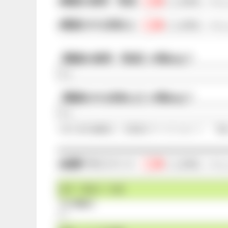
◯点
●職員の採用・育成
/◯点満点
（平均
◯点
●職員のやる気向上
/◯点満点
（平均
【職員の採用・育成】の弱みは？
なし
【職員のやる気向上】の弱みは？
なし
※第三者評価機関が、保育園のサービスにおいて、「実
◯点
●組織マネジメント
/◯点満点
（平均
経営・職員の一体感
【その弱み】
なし