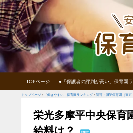
TOPページ
●「保護者の評判が高い」保育園
トップページ
>
「働きやすい」保育園ランキング
>
認可・認証保育園（東京
栄光多摩平中央保育
給料は？
認可