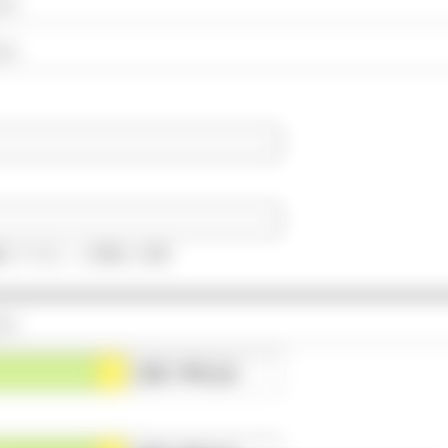
◯点）
◯点）
施していない」と評価した項目
◯点）
◯点
（平均◯点）