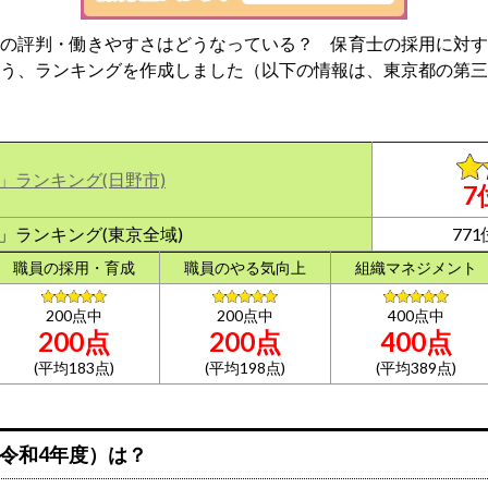
の評判・働きやすさはどうなっている？ 保育士の採用に対す
う、ランキングを作成しました（以下の情報は、東京都の第三
」
ランキング(日野市)
7
」
ランキング(東京全域)
771
職員の採用
・育成
職員の
やる気向上
組織
マネジメント
200点中
200点中
400点中
200点
200点
400点
(平均183点)
(平均198点)
(平均389点)
令和4年度）は？