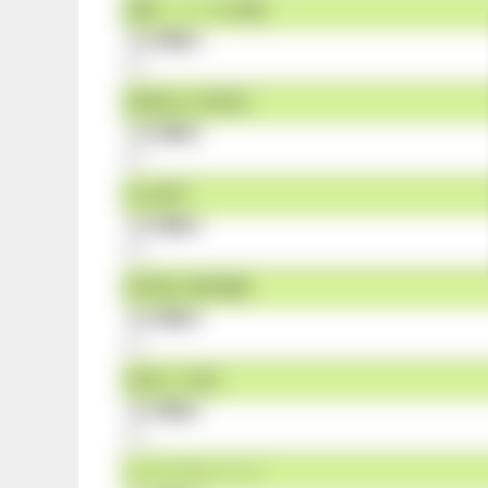
課題・ニーズの把握
【その弱み】
なし
実践的な計画策定
【その弱み】
なし
法令遵守
【その弱み】
なし
利用者の権利擁護
【その弱み】
なし
地域との交流
【その弱み】
なし
リスクマネジメント