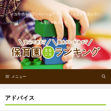
コ
ン
※当サイトのコンテンツはアフィリエイト広告を含んでい
テ
る場合があります。
ン
ツ
へ
ス
キ
ッ
メニュー
プ
アドバイス