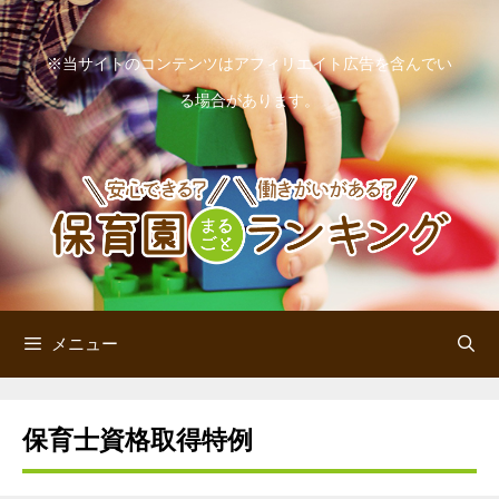
コ
ン
※当サイトのコンテンツはアフィリエイト広告を含んでい
テ
る場合があります。
ン
ツ
へ
ス
キ
ッ
メニュー
プ
保育士資格取得特例