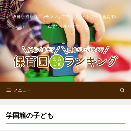
コ
ン
※当サイトのコンテンツはアフィリエイト広告を含んでい
テ
る場合があります。
ン
ツ
へ
ス
キ
ッ
メニュー
プ
学国籍の子ども