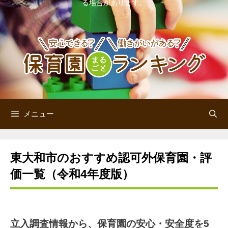
る場合があります。
ン
ツ
へ
ス
キ
ッ
メニュー
プ
東大和市のおすすめ認可外保育園・評
価一覧（令和4年度版）
立入調査情報から、保育園の安心・安全度を5