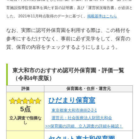
育施設指導監督基準を満たす旨の証明書」及び「運営状況報告書」が必須と
した。 2021年11月時点取得のデータに基づく。
掲載基準はこちら
なお、実際に認可外保育園を利用する際は、この格付を
参考にするだけでなく、事前に必ず見学をして、保育の
質、保育の内容をチェックするようにしましょう。
東大和市のおすすめ認可外保育園・評価一覧
（令和4年度版）
評価
保育園名・住所・運営元
ひだまり保育室
5点
東京都東大和市南街2-2-1
運営元：社会医療法人財団大和会
立入調査で指摘な
し
>>保育園の詳細、立入調査の詳細を確認！
ヤクルト東大和保育園