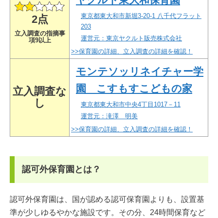
東京都東大和市新堀3-20-1 八千代フラット
2点
203
立入調査の指摘事
運営元：東京ヤクルト販売株式会社
項9以上
>>保育園の詳細、立入調査の詳細を確認！
モンテソッリネイチャー学
園 こすもすこどもの家
立入調査な
し
東京都東大和市中央4丁目1017－11
運営元：滝澤 明美
>>保育園の詳細、立入調査の詳細を確認！
認可外保育園とは？
認可外保育園は、国が認める認可保育園よりも、設置基
準が少しゆるやかな施設です。その分、24時間保育など