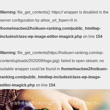
Warning
: file_get_contents(): https:// wrapper is disabled in the
server configuration by allow_url_fopen=0 in
/home/macbee2/hoikuen-ranking.com/public_html/wp-
includes/class-wp-image-editor-imagick.php
on line
154
Warning
: file_get_contents(https://hoikuen-ranking.com/wp-
content/uploads/2020/09/logo.jpg): failed to open stream: no
suitable wrapper could be found in
/home/macbee2/hoikuen-
ranking.com/public_html/wp-includes/class-wp-image-
editor-imagick.php
on line
154
コ
ン
※当サイトのコンテンツはアフィリエイト広告を含んでい
テ