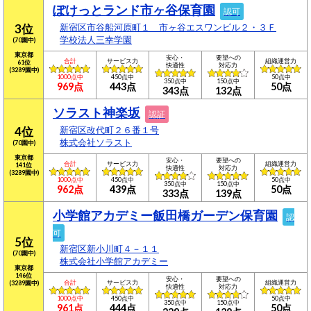
ぽけっとランド市ヶ谷保育園
認可
3位
新宿区市谷船河原町１ 市ヶ谷エスワンビル２・３Ｆ
学校法人三幸学園
(70園中)
東京都
安心・
要望への
合計
サービス力
組織運営力
61位
快適性
対応力
(3289園中)
1000点中
450点中
50点中
350点中
150点中
969点
443点
50点
343点
132点
ソラスト神楽坂
認証
4位
新宿区改代町２６番１号
株式会社ソラスト
(70園中)
東京都
安心・
要望への
合計
サービス力
組織運営力
141位
快適性
対応力
(3289園中)
1000点中
450点中
50点中
350点中
150点中
962点
439点
50点
333点
139点
小学館アカデミー飯田橋ガーデン保育園
認
可
5位
新宿区新小川町４－１１
(70園中)
株式会社小学館アカデミー
東京都
146位
安心・
要望への
合計
サービス力
組織運営力
(3289園中)
快適性
対応力
1000点中
450点中
50点中
350点中
150点中
961点
444点
50点