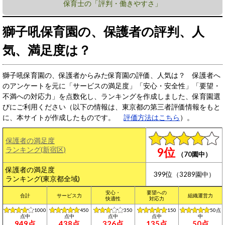
保育士の「評判・働きやすさ」
獅子吼保育園の、保護者の評判、人
気、満足度は？
獅子吼保育園の、保護者からみた保育園の評価、人気は？ 保護者へ
のアンケートを元に「サービスの満足度」「安心・安全性」「要望・
不満への対応力」を点数化し、ランキングを作成しました、保育園選
びにご利用ください（以下の情報は、東京都の第三者評価情報をもと
に、本サイトが作成したものです。
評価方法はこちら
）。
保護者の満足度
ランキング(新宿区)
9位
（70園中）
保護者の満足度
399位
（3289園中）
ランキング(東京都全域)
安心・
要望への
合計
サービス力
組織運営力
快適性
対応力
1000
450
350
150
50点
点中
点中
点中
点中
中
949点
438点
326点
135点
50点