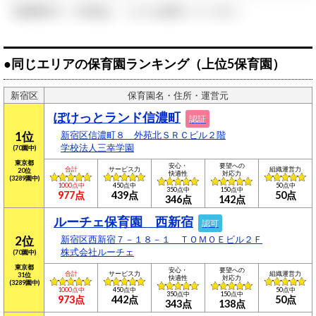
「組織運営力」の詳細は、こちらを参照してください。
●同じエリアの保育園ランキング（上位5保育園）
新宿区
保育園名・住所・運営元
ぽけっとランド信濃町
認証
1位
新宿区信濃町８ 外苑北ＳＲＣビル２階
学校法人三幸学園
(70園中)
東京都
安心・
要望への
合計
サービス力
組織運営力
20位
快適性
対応力
(3289園中)
1000点中
450点中
50点中
350点中
150点中
977点
439点
50点
346点
142点
ルーチェ保育園 西新宿
認可
2位
新宿区西新宿７－１８－１ ＴＯＭＯＥビル２Ｆ
株式会社ルーチェ
(70園中)
東京都
安心・
要望への
合計
サービス力
組織運営力
31位
快適性
対応力
(3289園中)
1000点中
450点中
50点中
350点中
150点中
973点
442点
50点
343点
138点