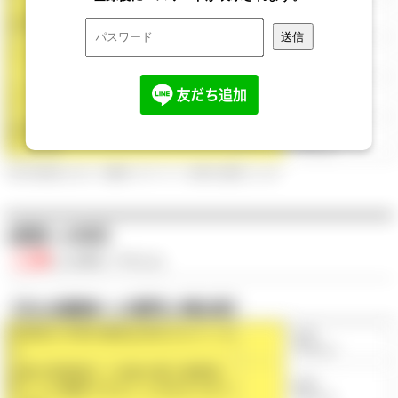
子ども同士のトラブルに関する対応は
◯点
信頼できるか
（平均◯点）
子どもの気持ちを尊重した対応がされ
◯点
ているか
（平均◯点）
子どもと保護者のプライバシーは守ら
◯点
れているか
（平均◯点）
保育内容に関する職員の説明はわかり
◯点
やすいか
（平均◯点）
※第三者評価における、保護者へのアンケート結果を点数化したもの
●要望への対応
◯点
/◯点満点
（平均◯点）
【主な保護者への質問と満足度】
利用者の不満や要望は対応されている
◯点
か
（平均◯点）
外部の苦情窓口（行政や第三者委員
◯点
等）にも相談できることを伝えられて
（平均◯点）