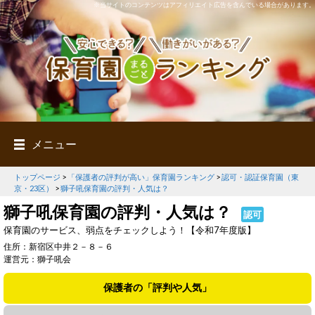
※当サイトのコンテンツはアフィリエイト広告を含んでいる場合があります。
メニュー
トップページ
>
「保護者の評判が高い」保育園ランキング
>
認可・認証保育園（東
京・23区）
>
獅子吼保育園の評判・人気は？
獅子吼保育園の評判・人気は？
認可
保育園のサービス、弱点をチェックしよう！【令和7年度版】
住所：新宿区中井２－８－６
運営元：獅子吼会
保護者の「評判や人気」