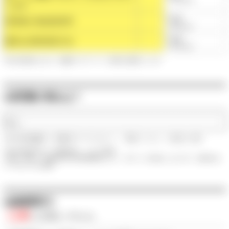
いるか
◯点
利用者の有効回答率
（平均◯点）
◯点
適切な回答回収方法
（平均◯点）
※第三者評価における、保護者へのアンケート結果を点数化したもの
●保育園の弱みは？
なし
※第三者評価機関が、保育園のサービスにおいて、「実施していない」と評価した項目
※第三者評価の詳しい評価内容は、こちらを参照
※点数、順位は、東京都の第三者評価情報をもとに、本サイトが作成したものです。評価方法に
ついてはこちらを参照
●組織運営力
◯点
/◯点満点
（平均◯点）