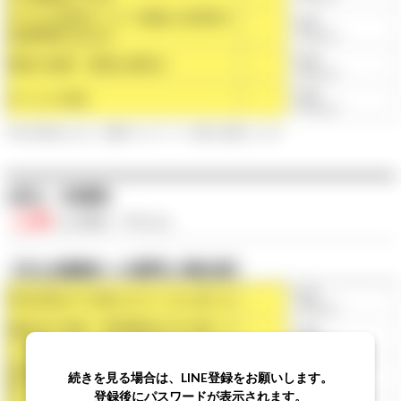
子どもの保育について家庭と保育所に
◯点
信頼関係があるか
（平均◯点）
◯点
職員の接遇・態度は適切か
（平均◯点）
◯点
サービス項目
（平均◯点）
※第三者評価における、保護者へのアンケート結果を点数化したもの
●安心・快適性
◯点
/◯点満点
（平均◯点）
【主な保護者への質問と満足度】
◯点
安全対策が十分取られていると思うか
（平均◯点）
施設内の清掃、整理整頓は行き届いて
◯点
いるか
（平均◯点）
病気やけがをした際の職員の対応は信
◯点
続きを見る場合は、LINE登録をお願いします。
頼できるか
（平均◯点）
登録後にパスワードが表示されます。