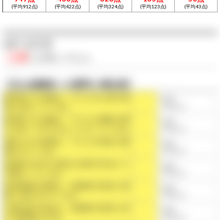
(平均912点)
(平均422点)
(平均324点)
(平均123点)
(平均43点)
●サービス力
◯点
/◯点満点
（平均◯点）
【主な保護者への質問と満足度】
保育所での活動は、子どもの心身の発
◯点
達に役立っているか
（平均◯点）
保育所での活動は、子どもが興味や関
◯点
心を持って行えるようになっているか
（平均◯点）
提供される食事は、子どもの状況に配
◯点
慮されているか
（平均◯点）
保育所の生活で身近な自然や社会と十
◯点
分関わっているか
（平均◯点）
保育時間の変更は、保護者の状況に柔
◯点
軟に対応されているか
（平均◯点）
行事日程の設定は、保護者の状況に対
◯点
する配慮は十分か
（平均◯点）