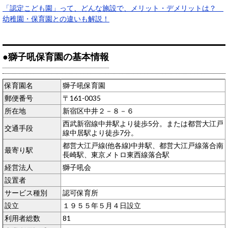
「認定こども園」って、どんな施設で、メリット・デメリットは？
幼稚園・保育園との違いも解説！
●獅子吼保育園の基本情報
保育園名
獅子吼保育園
郵便番号
〒161-0035
所在地
新宿区中井２－８－６
西武新宿線中井駅より徒歩5分。または都営大江戸
交通手段
線中居駅より徒歩7分。
都営大江戸線(他各線)中井駅、都営大江戸線落合南
最寄り駅
長崎駅、東京メトロ東西線落合駅
経営法人
獅子吼会
設置者
サービス種別
認可保育所
設立
１９５５年５月４日設立
利用者総数
81