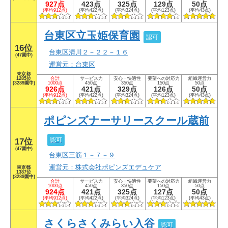
927点
423点
325点
129点
50点
(平均912点)
(平均422点)
(平均324点)
(平均123点)
(平均43点)
台東区立玉姫保育園
認可
16位
台東区清川２－２２－１６
(47園中)
運営元：台東区
東京都
1285位
合計
サービス力
安心・快適性
要望への対応力
組織運営力
(3289園中)
1000点
450点
350点
150点
50点
926点
421点
329点
126点
50点
(平均912点)
(平均422点)
(平均324点)
(平均123点)
(平均43点)
ポピンズナーサリースクール蔵前
認可
17位
(47園中)
台東区三筋１－７－９
運営元：株式会社ポピンズエデュケア
東京都
1387位
(3289園中)
合計
サービス力
安心・快適性
要望への対応力
組織運営力
1000点
450点
350点
150点
50点
924点
421点
325点
127点
50点
(平均912点)
(平均422点)
(平均324点)
(平均123点)
(平均43点)
さくらさくみらい入谷
認可