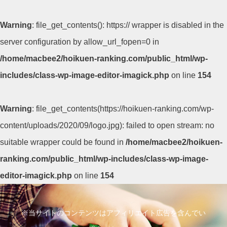
Warning
: file_get_contents(): https:// wrapper is disabled in the
server configuration by allow_url_fopen=0 in
/home/macbee2/hoikuen-ranking.com/public_html/wp-
includes/class-wp-image-editor-imagick.php
on line
154
Warning
: file_get_contents(https://hoikuen-ranking.com/wp-
content/uploads/2020/09/logo.jpg): failed to open stream: no
suitable wrapper could be found in
/home/macbee2/hoikuen-
ranking.com/public_html/wp-includes/class-wp-image-
editor-imagick.php
on line
154
コ
ン
※当サイトのコンテンツはアフィリエイト広告を含んでい
テ