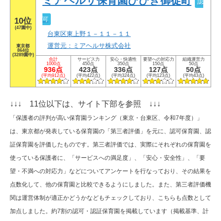
ミアヘルサ保育園ひびき御徒町
認
可
10位
(47園中)
台東区東上野１－１１－１１
運営元：ミアヘルサ株式会社
東京都
864位
(3289園中)
合計
サービス力
安心・快適性
要望への対応力
組織運営力
1000点
450点
350点
150点
50点
936点
423点
336点
127点
50点
(平均912点)
(平均422点)
(平均324点)
(平均123点)
(平均43点)
↓↓↓ 11位以下は、サイト下部を参照 ↓↓↓
「保護者の評判が高い保育園ランキング（東京・台東区、令和7年度）」
は、東京都が発表している保育園の「第三者評価」を元に、認可保育園、認
証保育園を評価したものです。第三者評価では、実際にそれぞれの保育園を
使っている保護者に、「サービスへの満足度」、「安心・安全性」、「要
望・不満への対応力」などについてアンケートを行なっており、その結果を
点数化して、他の保育園と比較できるようにしました。また、第三者評価機
関は運営体制が適正かどうかなどもチェックしており、こちらも点数として
加点しました。約7割の認可・認証保育園を掲載しています（掲載基準、計