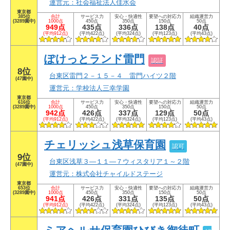
運営元：社会福祉法人佳水会
東京都
385位
合計
サービス力
安心・快適性
要望への対応力
組織運営力
(3289園中)
1000点
450点
350点
150点
50点
949点
435点
336点
138点
40点
(平均912点)
(平均422点)
(平均324点)
(平均123点)
(平均43点)
ぽけっとランド雷門
認証
8位
台東区雷門２－１５－４ 雷門ハイツ２階
(47園中)
運営元：学校法人三幸学園
東京都
616位
合計
サービス力
安心・快適性
要望への対応力
組織運営力
(3289園中)
1000点
450点
350点
150点
50点
942点
426点
337点
129点
50点
(平均912点)
(平均422点)
(平均324点)
(平均123点)
(平均43点)
チェリッシュ浅草保育園
認可
9位
台東区浅草３―１１―７ウィスタリア１～２階
(47園中)
運営元：株式会社チャイルドステージ
東京都
653位
合計
サービス力
安心・快適性
要望への対応力
組織運営力
(3289園中)
1000点
450点
350点
150点
50点
941点
426点
331点
135点
50点
(平均912点)
(平均422点)
(平均324点)
(平均123点)
(平均43点)