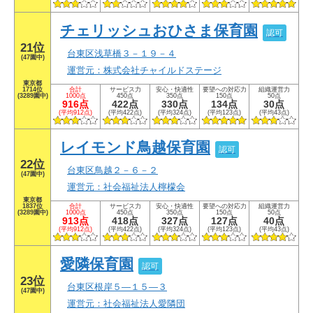
チェリッシュおひさま保育園
認可
21位
台東区浅草橋３－１９－４
(47園中)
運営元：株式会社チャイルドステージ
東京都
1714位
合計
サービス力
安心・快適性
要望への対応力
組織運営力
(3289園中)
1000点
450点
350点
150点
50点
916点
422点
330点
134点
30点
(平均912点)
(平均422点)
(平均324点)
(平均123点)
(平均43点)
レイモンド鳥越保育園
認可
22位
台東区鳥越２－６－２
(47園中)
運営元：社会福祉法人檸檬会
東京都
1837位
合計
サービス力
安心・快適性
要望への対応力
組織運営力
(3289園中)
1000点
450点
350点
150点
50点
913点
418点
327点
127点
40点
(平均912点)
(平均422点)
(平均324点)
(平均123点)
(平均43点)
愛隣保育園
認可
23位
台東区根岸５―１５―３
(47園中)
運営元：社会福祉法人愛隣団