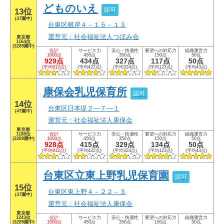
どものいえ
認可
13位
(47園中)
台東区根岸４－１５－１３
運営元：社会福祉法人つぼみ会
東京都
1164位
(3289園中)
合計
サービス力
安心・快適性
要望への対応力
組織運営力
1000点
450点
350点
150点
50点
929点
434点
327点
117点
50点
(平均912点)
(平均422点)
(平均324点)
(平均123点)
(平均43点)
康保会乳児保育所
認可
14位
台東区日本堤２―７―１
(47園中)
運営元：社会福祉法人康保会
東京都
1188位
合計
サービス力
安心・快適性
要望への対応力
組織運営力
(3289園中)
1000点
450点
350点
150点
50点
928点
415点
329点
134点
50点
(平均912点)
(平均422点)
(平均324点)
(平均123点)
(平均43点)
台東区立東上野乳児保育園
認可
15位
台東区東上野４－２２－３
(47園中)
運営元：社会福祉法人康保会
東京都
1243位
合計
サービス力
安心・快適性
要望への対応力
組織運営力
(3289園中)
1000点
450点
350点
150点
50点