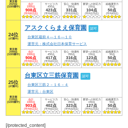
東京都
2025位
合計
サービス力
安心・快適性
要望への対応力
組織運営力
(3289園中)
1000点
450点
350点
150点
50点
908点
423点
331点
104点
50点
(平均912点)
(平均422点)
(平均324点)
(平均123点)
(平均43点)
アスクくらまえ保育園
認可
24位
台東区蔵前４―１６―１０
(47園中)
運営元：株式会社日本保育サービス
東京都
2088位
合計
サービス力
安心・快適性
要望への対応力
組織運営力
(3289園中)
1000点
450点
350点
150点
50点
906点
417点
316点
123点
50点
(平均912点)
(平均422点)
(平均324点)
(平均123点)
(平均43点)
台東区立三筋保育園
認可
25位
台東区三筋２－１６－４
(47園中)
運営元：台東区
東京都
2195位
合計
サービス力
安心・快適性
要望への対応力
組織運営力
(3289園中)
1000点
450点
350点
150点
50点
903点
402点
323点
127点
50点
(平均912点)
(平均422点)
(平均324点)
(平均123点)
(平均43点)
[/protected_content]