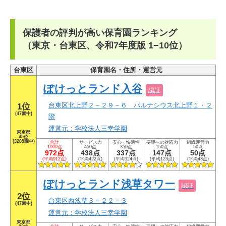
保護者の評判が高い保育園ランキング
（東京・台東区、令和7年度版 1−10位）
台東区
保育園名・住所・運営元
ぽけっとランド入谷
認証
台東区北上野２－２９－６ パルナシウス北上野１・２
1位
(47園中)
階
運営元：学校法人三幸学園
東京都
45位
(3289園中)
合計
サービス力
安心・快適性
要望への対応力
組織運営力
1000点
450点
350点
150点
50点
972点
438点
337点
147点
50点
(平均912点)
(平均422点)
(平均324点)
(平均123点)
(平均43点)
ぽけっとランド浅草タワー
認証
2位
台東区西浅草３－２２－３
(47園中)
運営元：学校法人三幸学園
東京都