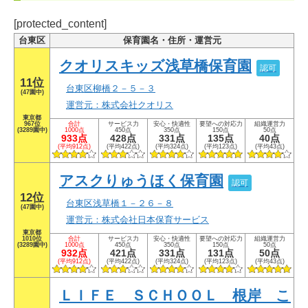
[protected_content]
台東区
保育園名・住所・運営元
クオリスキッズ浅草橋保育園
認可
11位
台東区柳橋２－５－３
(47園中)
運営元：株式会社クオリス
東京都
967位
合計
サービス力
安心・快適性
要望への対応力
組織運営力
(3289園中)
1000点
450点
350点
150点
50点
933点
428点
331点
135点
40点
(平均912点)
(平均422点)
(平均324点)
(平均123点)
(平均43点)
アスクりゅうほく保育園
認可
12位
台東区浅草橋１－２６－８
(47園中)
運営元：株式会社日本保育サービス
東京都
1010位
合計
サービス力
安心・快適性
要望への対応力
組織運営力
(3289園中)
1000点
450点
350点
150点
50点
932点
421点
331点
131点
50点
(平均912点)
(平均422点)
(平均324点)
(平均123点)
(平均43点)
ＬＩＦＥ ＳＣＨＯＯＬ 根岸 こ