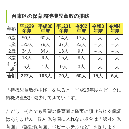
台東区の保育園待機児童数の推移
平成29
平成30
平成31
令和2
令和3
令和4
年齢
年度
年度
年度
年度
年度
年度
0歳
50人
60人
14人
17人
－人
－人
1歳
120人
79人
37人
23人
－人
－人
2歳
34人
34人
13人
9人
－人
－人
3歳
18人
9人
15人
8人
－人
－人
4・5
5人
1人
0人
3人
－人
－人
歳
合計
227人
183人
79人
60人
15人
6人
「待機児童数の推移」を見ると、平成29年度をピークに
待機児童数は減少してきています。
ただし、それでも希望の保育園に確実に預けられる保証
はありません。認可保育園に入れない場合は「認可外保
育園」（認証保育園、ベビーホテルなど）を探します