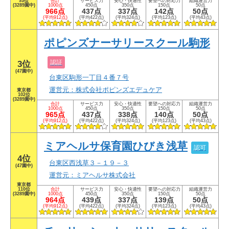
93位
合計
サービス力
安心・快適性
要望への対応力
組織運営力
(3289園中)
1000点
450点
350点
150点
50点
966点
437点
337点
142点
50点
(平均912点)
(平均422点)
(平均324点)
(平均123点)
(平均43点)
ポピンズナーサリースクール駒形
認証
3位
(47園中)
台東区駒形一丁目４番７号
運営元：株式会社ポピンズエデュケア
東京都
102位
(3289園中)
合計
サービス力
安心・快適性
要望への対応力
組織運営力
1000点
450点
350点
150点
50点
965点
437点
338点
140点
50点
(平均912点)
(平均422点)
(平均324点)
(平均123点)
(平均43点)
ミアヘルサ保育園ひびき浅草
認可
4位
台東区西浅草３－１９－３
(47園中)
運営元：ミアヘルサ株式会社
東京都
110位
合計
サービス力
安心・快適性
要望への対応力
組織運営力
(3289園中)
1000点
450点
350点
150点
50点
964点
439点
337点
139点
50点
(平均912点)
(平均422点)
(平均324点)
(平均123点)
(平均43点)