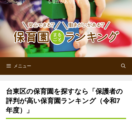
る場合があります。
ン
ツ
へ
ス
キ
ッ
メニュー
プ
台東区の保育園を探すなら「保護者の
評判が高い保育園ランキング（令和7
年度）」