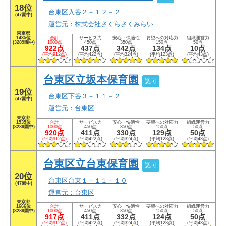
18位
台東区入谷２－１２－２
(47園中)
運営元：株式会社さくらさくみらい
東京都
1435位
合計
サービス力
安心・快適性
要望への対応力
組織運営力
(3289園中)
1000点
450点
350点
150点
50点
922点
437点
342点
134点
10点
(平均912点)
(平均422点)
(平均324点)
(平均123点)
(平均43点)
台東区立坂本保育園
認可
19位
台東区下谷３－１１－２
(47園中)
運営元：台東区
東京都
1535位
合計
サービス力
安心・快適性
要望への対応力
組織運営力
(3289園中)
1000点
450点
350点
150点
50点
920点
411点
330点
129点
50点
(平均912点)
(平均422点)
(平均324点)
(平均123点)
(平均43点)
台東区立台東保育園
認可
20位
台東区台東１－１１－１０
(47園中)
運営元：台東区
東京都
1666位
合計
サービス力
安心・快適性
要望への対応力
組織運営力
(3289園中)
1000点
450点
350点
150点
50点
917点
411点
332点
124点
50点
(平均912点)
(平均422点)
(平均324点)
(平均123点)
(平均43点)