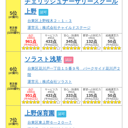
チェリッシュナーサリースクール
上野
認可
5位
(47園中)
台東区上野桜木２－１－３
運営元：株式会社チャイルドステージ
東京都
151位
(3289園中)
合計
サービス力
安心・快適性
要望への対応力
組織運営力
1000点
450点
350点
150点
50点
961点
433点
345点
132点
50点
(平均912点)
(平均422点)
(平均324点)
(平均123点)
(平均43点)
ソラスト浅草
認証
台東区花川戸一丁目１５番９号 パークサイド花川戸２
6位
(47園中)
階
運営元：株式会社ソラスト
東京都
339位
(3289園中)
合計
サービス力
安心・快適性
要望への対応力
組織運営力
1000点
450点
350点
150点
50点
951点
433点
333点
135点
50点
(平均912点)
(平均422点)
(平均324点)
(平均123点)
(平均43点)
上野保育園
認可
7位
台東区東上野６―２０―７
(47園中)