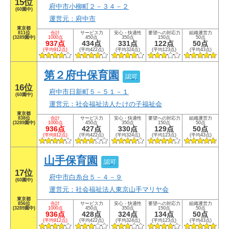
15位
府中市小柳町２－３４－２
(60園中)
運営元：府中市
東京都
811位
合計
サービス力
安心・快適性
要望への対応力
組織運営力
(3289園中)
1000点
450点
350点
150点
50点
937点
434点
331点
122点
50点
(平均912点)
(平均422点)
(平均324点)
(平均123点)
(平均43点)
第２府中保育園
認可
16位
府中市日新町５－５１－１
(60園中)
運営元：社会福祉法人たけの子福祉会
東京都
838位
合計
サービス力
安心・快適性
要望への対応力
組織運営力
(3289園中)
1000点
450点
350点
150点
50点
936点
427点
330点
129点
50点
(平均912点)
(平均422点)
(平均324点)
(平均123点)
(平均43点)
山手保育園
認可
17位
府中市白糸台５－４－９
(60園中)
運営元：社会福祉法人東京山手マリヤ会
東京都
856位
合計
サービス力
安心・快適性
要望への対応力
組織運営力
(3289園中)
1000点
450点
350点
150点
50点
936点
428点
324点
134点
50点
(平均912点)
(平均422点)
(平均324点)
(平均123点)
(平均43点)