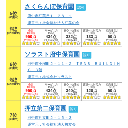
さくらんぼ保育園
認可
5位
府中市紅葉丘１－２８－１
(60園中)
運営元：社会福祉法人紅葉の会
東京都
373位
合計
サービス力
安心・快適性
要望への対応力
組織運営力
(3289園中)
1000点
450点
350点
150点
50点
950点
434点
332点
133点
50点
(平均912点)
(平均422点)
(平均324点)
(平均123点)
(平均43点)
ソラスト府中保育園
認可
府中市小柳町２－１１－２ ＴＥＮＳ ＢＵＩＬＤＩＮ
6位
(60園中)
Ｇ ３階
運営元：株式会社ソラスト
東京都
381位
(3289園中)
合計
サービス力
安心・快適性
要望への対応力
組織運営力
1000点
450点
350点
150点
50点
950点
434点
340点
126点
50点
(平均912点)
(平均422点)
(平均324点)
(平均123点)
(平均43点)
押立第二保育園
認可
7位
府中市押立町２－１５－３
(60園中)
運営元：社会福祉法人桜友会