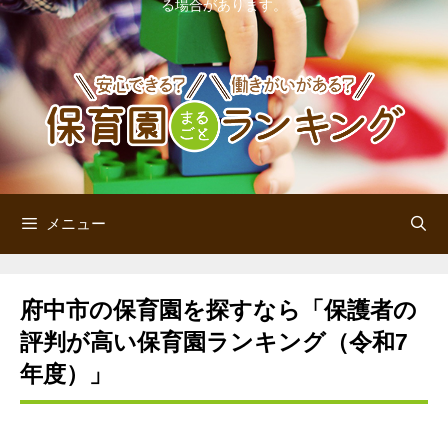
る場合があります。
ン
ツ
へ
ス
キ
ッ
メニュー
プ
府中市の保育園を探すなら「保護者の
評判が高い保育園ランキング（令和7
年度）」