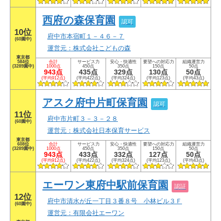
西府の森保育園
認可
10位
府中市本宿町１－４６－７
(60園中)
運営元：株式会社こどもの森
東京都
584位
合計
サービス力
安心・快適性
要望への対応力
組織運営力
(3289園中)
1000点
450点
350点
150点
50点
943点
435点
329点
130点
50点
(平均912点)
(平均422点)
(平均324点)
(平均123点)
(平均43点)
アスク府中片町保育園
認可
11位
府中市片町３－３－２８
(60園中)
運営元：株式会社日本保育サービス
東京都
608位
合計
サービス力
安心・快適性
要望への対応力
組織運営力
(3289園中)
1000点
450点
350点
150点
50点
943点
433点
332点
127点
50点
(平均912点)
(平均422点)
(平均324点)
(平均123点)
(平均43点)
エーワン東府中駅前保育園
認証
12位
府中市清水が丘一丁目３番８号 小林ビル３Ｆ
(60園中)
運営元：有限会社エーワン