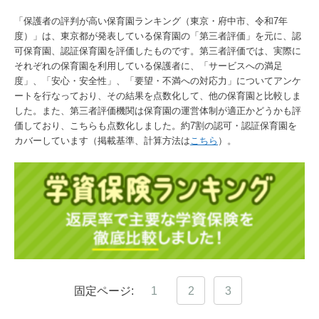
「保護者の評判が高い保育園ランキング（東京・府中市、令和7年
度）」は、東京都が発表している保育園の「第三者評価」を元に、認
可保育園、認証保育園を評価したものです。第三者評価では、実際に
それぞれの保育園を利用している保護者に、「サービスへの満足
度」、「安心・安全性」、「要望・不満への対応力」についてアンケ
ートを行なっており、その結果を点数化して、他の保育園と比較しま
した。また、第三者評価機関は保育園の運営体制が適正かどうかも評
価しており、こちらも点数化しました。約7割の認可・認証保育園を
カバーしています（掲載基準、計算方法は
こちら
）。
固定ページ:
1
2
3