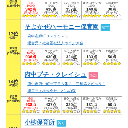
東京都
619位
合計
サービス力
安心・快適性
要望への対応力
組織運営力
(3289園中)
1000点
450点
350点
150点
50点
942点
436点
337点
140点
30点
(平均912点)
(平均422点)
(平均324点)
(平均123点)
(平均43点)
そよかぜハーモニー保育園
認可
13位
府中市緑町３－１１－５
(60園中)
運営元：社会福祉法人やまぶき会
東京都
781位
合計
サービス力
安心・快適性
要望への対応力
組織運営力
(3289園中)
1000点
450点
350点
150点
50点
938点
430点
324点
133点
50点
(平均912点)
(平均422点)
(平均324点)
(平均123点)
(平均43点)
府中プチ・クレイシュ
認証
14位
府中市府中町一丁目６番２ 三和第２ビル５Ｆ
(60園中)
運営元：株式会社こどもの森
東京都
791位
合計
サービス力
安心・快適性
要望への対応力
組織運営力
(3289園中)
1000点
450点
350点
150点
50点
938点
437点
320点
131点
50点
(平均912点)
(平均422点)
(平均324点)
(平均123点)
(平均43点)
小柳保育所
認可