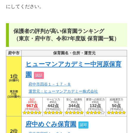
にしてください。
保護者の評判が高い保育園ランキング
（東京・府中市、令和7年度版 保育園一覧）
府中市
保育園名・住所・運営元
ヒューマンアカデミー中河原保育
園
認証
1位
(60園中)
府中市四谷１－１７－８
運営元：ヒューマンアカデミー株式会社
東京都
77位
(3289園中)
合計
サービス力
安心・快適性
要望への対応力
組織運営力
1000点
450点
350点
150点
50点
967点
442点
344点
132点
50点
(平均912点)
(平均422点)
(平均324点)
(平均123点)
(平均43点)
府中めぐみ保育園
認可
2位