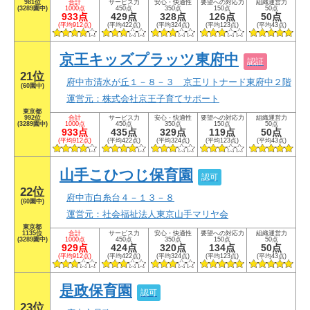
981位
合計
サービス力
安心・快適性
要望への対応力
組織運営力
(3289園中)
1000点
450点
350点
150点
50点
933点
429点
328点
126点
50点
(平均912点)
(平均422点)
(平均324点)
(平均123点)
(平均43点)
京王キッズプラッツ東府中
認証
21位
府中市清水が丘１－８－３ 京王リトナード東府中２階
(60園中)
運営元：株式会社京王子育てサポート
東京都
992位
合計
サービス力
安心・快適性
要望への対応力
組織運営力
(3289園中)
1000点
450点
350点
150点
50点
933点
435点
329点
119点
50点
(平均912点)
(平均422点)
(平均324点)
(平均123点)
(平均43点)
山手こひつじ保育園
認可
22位
府中市白糸台４－１３－８
(60園中)
運営元：社会福祉法人東京山手マリヤ会
東京都
1135位
合計
サービス力
安心・快適性
要望への対応力
組織運営力
(3289園中)
1000点
450点
350点
150点
50点
929点
424点
320点
134点
50点
(平均912点)
(平均422点)
(平均324点)
(平均123点)
(平均43点)
是政保育園
認可
23位