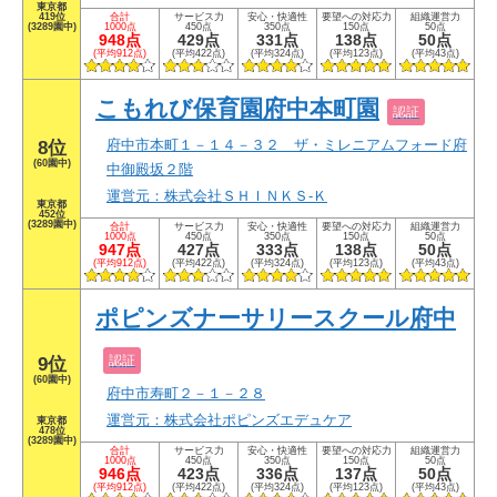
東京都
419位
合計
サービス力
安心・快適性
要望への対応力
組織運営力
(3289園中)
1000点
450点
350点
150点
50点
948点
429点
331点
138点
50点
(平均912点)
(平均422点)
(平均324点)
(平均123点)
(平均43点)
こもれび保育園府中本町園
認証
府中市本町１－１４－３２ ザ・ミレニアムフォード府
8位
(60園中)
中御殿坂２階
運営元：株式会社ＳＨＩＮＫＳ‐Ｋ
東京都
452位
(3289園中)
合計
サービス力
安心・快適性
要望への対応力
組織運営力
1000点
450点
350点
150点
50点
947点
427点
333点
138点
50点
(平均912点)
(平均422点)
(平均324点)
(平均123点)
(平均43点)
ポピンズナーサリースクール府中
認証
9位
(60園中)
府中市寿町２－１－２８
運営元：株式会社ポピンズエデュケア
東京都
478位
(3289園中)
合計
サービス力
安心・快適性
要望への対応力
組織運営力
1000点
450点
350点
150点
50点
946点
423点
336点
137点
50点
(平均912点)
(平均422点)
(平均324点)
(平均123点)
(平均43点)