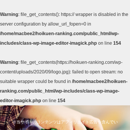
Warning
: file_get_contents(): https:// wrapper is disabled in the
server configuration by allow_url_fopen=0 in
/home/macbee2/hoikuen-ranking.com/public_html/wp-
includes/class-wp-image-editor-imagick.php
on line
154
Warning
: file_get_contents(https://hoikuen-ranking.com/wp-
content/uploads/2020/09/logo.jpg): failed to open stream: no
suitable wrapper could be found in
/home/macbee2/hoikuen-
ranking.com/public_html/wp-includes/class-wp-image-
editor-imagick.php
on line
154
コ
ン
※当サイトのコンテンツはアフィリエイト広告を含んでい
テ