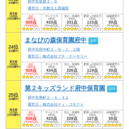
府中市是政３－６
(60園中)
運営元：宗教法人西蔵院
東京都
1145位
合計
サービス力
安心・快適性
要望への対応力
組織運営力
(3289園中)
1000点
450点
350点
150点
50点
929点
433点
331点
115点
50点
(平均912点)
(平均422点)
(平均324点)
(平均123点)
(平均43点)
まなびの森保育園府中
認可
24位
府中市府中町２－９－１ ２階
(60園中)
運営元：株式会社プチ・ナーサリー
東京都
1163位
合計
サービス力
安心・快適性
要望への対応力
組織運営力
(3289園中)
1000点
450点
350点
150点
50点
929点
434点
326点
119点
50点
(平均912点)
(平均422点)
(平均324点)
(平均123点)
(平均43点)
第２キッズランド府中保育園
認可
25位
府中市寿町２－４－４２
(60園中)
運営元：株式会社ケィ・コネクト
東京都
1176位
合計
サービス力
安心・快適性
要望への対応力
組織運営力
(3289園中)
1000点
450点
350点
150点
50点
928点
423点
328点
127点
50点
(平均912点)
(平均422点)
(平均324点)
(平均123点)
(平均43点)