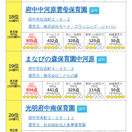
府中中河原雲母保育園
認可
18位
府中市住吉町２－９－２
(60園中)
運営元：株式会社モード・プランニング・ジャパン
東京都
903位
合計
サービス力
安心・快適性
要望への対応力
組織運営力
(3289園中)
1000点
450点
350点
150点
50点
935点
432点
328点
125点
50点
(平均912点)
(平均422点)
(平均324点)
(平均123点)
(平均43点)
まなびの森保育園中河原
認可
19位
府中市住吉町４－４５－３
(60園中)
運営元：株式会社こどもの森
東京都
955位
合計
サービス力
安心・快適性
要望への対応力
組織運営力
(3289園中)
1000点
450点
350点
150点
50点
934点
441点
329点
114点
50点
(平均912点)
(平均422点)
(平均324点)
(平均123点)
(平均43点)
光明府中南保育園
認可
20位
府中市本町２－２９－１１
(60園中)
運営元：社会福祉法人多摩養育園
東京都