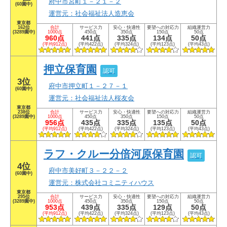
府中市宮町１－２１－２
(60園中)
運営元：社会福祉法人造恵会
東京都
162位
合計
サービス力
安心・快適性
要望への対応力
組織運営力
(3289園中)
1000点
450点
350点
150点
50点
960点
441点
335点
134点
50点
(平均912点)
(平均422点)
(平均324点)
(平均123点)
(平均43点)
押立保育園
認可
3位
府中市押立町１－２７－１
(60園中)
運営元：社会福祉法人桜友会
東京都
238位
合計
サービス力
安心・快適性
要望への対応力
組織運営力
(3289園中)
1000点
450点
350点
150点
50点
956点
435点
335点
135点
50点
(平均912点)
(平均422点)
(平均324点)
(平均123点)
(平均43点)
ラフ・クルー分倍河原保育園
認可
4位
府中市美好町３－２２－２
(60園中)
運営元：株式会社コミニティハウス
東京都
295位
合計
サービス力
安心・快適性
要望への対応力
組織運営力
(3289園中)
1000点
450点
350点
150点
50点
953点
439点
335点
129点
50点
(平均912点)
(平均422点)
(平均324点)
(平均123点)
(平均43点)