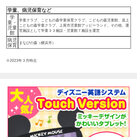
学童、病児保育など
学
学童クラブ、こどもの森学童保育クラブ、こどもの森児童館、道上
童・
こどもの森学童クラブ、上尾市児童館アッピーランド。その他、運
児童
営施設として学童３３施設・児童館７施設を運営
館
病児
まなびの森（横浜市）
保育
※2023年３月時点