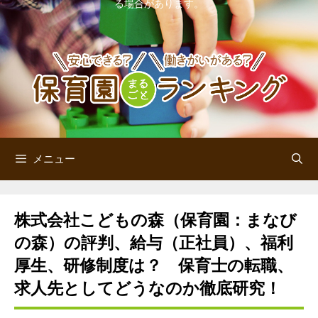
る場合があります。
ン
ツ
へ
ス
キ
ッ
メニュー
プ
株式会社こどもの森（保育園：まなび
の森）の評判、給与（正社員）、福利
厚生、研修制度は？ 保育士の転職、
求人先としてどうなのか徹底研究！