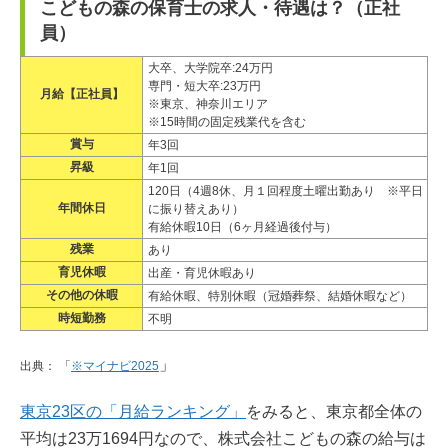
こどもの森の保育士の求人・待遇は？（正社
員）
大卒、大学院卒:24万円
専門・短大卒:23万円
月給【正社員】
※東京、神奈川エリア
※15時間の固定残業代を含む
賞与
年3回
昇級
年1回
120日（4週8休、月１回程度土曜出勤あり ※平日
年間休日
に振り替えあり）
有給休暇10日（6ヶ月経過後付与）
残業
あり
育児休暇
出産・育児休暇あり
その他の休暇
有給休暇、特別休暇（冠婚葬祭、結婚休暇など）
時短勤務
不明
」
出典： 「
※マイナビ2025
東京23区の「月給ランキング」
をみると、東京都全体の
平均は23万1694円なので、株式会社こどもの森の給与は