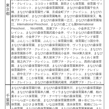
チ・クレイシュ、ココロット保育園、新田さくら保育園、保育園 ヴィ
東
ラ・ココロット、まなびの森保育園関屋、まなびの森保育園千住大
京
橋、まなびの森保育園竹ノ塚、京成金町プチ・クレイシュ、まなびの
都
森保育園金町、まなびの森保育園亀有、まなびの森保育園新柴又、亀
有プチ・クレイシュ、まなびの森保育園一之江、まなびの森保育園瑞
江、International Preschool、まなびの森こども園International
Preschool、、Nicot拝島、清瀬プチ・クレイシュ、小金井北プチ・ク
レイシュ、まなびの森保育園武蔵小金井、ヴィラまなびの森保育園武
蔵小金井、小金井プチ・クレイシュ、にしこくワンダーランド保育
園、ぶんじっこ保育園、ぶんじっこ保育園分園、保育園ピコ国分寺、
まなびの森保育園、まなびの森保育園国分寺、ヴィラまなびの森保育
園、国分寺プチ・クレイシュ、西国分寺プチ・クレイシュ、まなびの
森保育園新小平、まなびの森保育園花小金井、Nicot東久留米、まなび
の森保育園ひばりヶ丘、東久留米プチ・クレイシュ、わくわく保育
園、堀之内プチ・クレイシュ、日野プチ・クレイシュ、西府の森保育
園、まなびの森保育園中河原、まなびの森保育園東府中、まなびの森
保育園府中、ヴィラまなびの森保育園住吉町、府中プチ・クレイシ
ュ、府中北プチ・クレイシュ、町田プチ・クレイシュ、まなびの森保
育園三鷹、こじか保育園、牟礼保育園、三鷹もりのこ保育園、三鷹プ
チ・クレイシュ、まなびの森保育園武蔵境、武蔵野プチ・クレイシュ
まなびの森保育園行徳、まなびの森保育園市川、まなびの森保育園妙
典、まなびの森保育園本八幡、ヴィラまなびの森保育園本八幡、柏の
千
葉キャンパス保育園、プチ・ナーサリー柏の葉保育園、プチ・ナーサ
葉
リーららぽーと柏の葉、まなびの森保育園豊四季、鎌ヶ谷ピコレール
県
保育園、おひさま保育園、いなほ保育園、清水保育所、船橋ピコレー
ル保育園、まなびの森保育園飯山満、まなびの森保育園東船橋、まな