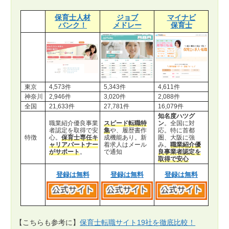
保育士人材
ジョブ
マイナビ
バンク！
メドレー
保育士
東京
4,573件
5,343件
4,611件
神奈川
2,946件
3,020件
2,088件
全国
21,633件
27,781件
16,079件
知名度ハツグ
職業紹介優良事業
スピード転職特
ン
。全国に対
者認定を取得で安
集
や、履歴書作
応。特に首都
特徴
心。
保育士専任キ
成機能あり。新
圏、大阪に強
ャリアパートナー
着求人はメール
み。
職業紹介優
がサポート
。
で通知
良事業者認定を
取得で安心
登録は無料
登録は無料
登録は無料
【こちらも参考に】
保育士転職サイト19社を徹底比較！