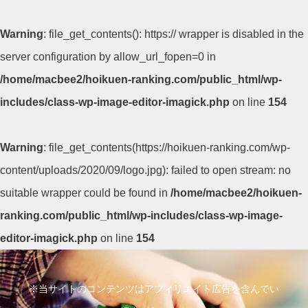
Warning
: file_get_contents(): https:// wrapper is disabled in the
server configuration by allow_url_fopen=0 in
/home/macbee2/hoikuen-ranking.com/public_html/wp-
includes/class-wp-image-editor-imagick.php
on line
154
Warning
: file_get_contents(https://hoikuen-ranking.com/wp-
content/uploads/2020/09/logo.jpg): failed to open stream: no
suitable wrapper could be found in
/home/macbee2/hoikuen-
ranking.com/public_html/wp-includes/class-wp-image-
editor-imagick.php
on line
154
コ
ン
※当サイトのコンテンツはアフィリエイト広告を含んでい
テ