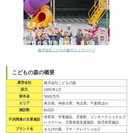
株式会社こどもの森のトップページ
こどもの森の概要
運営会社
株式会社こどもの森
設立
1992年1月
資本金
5000万円
エリア
東京都、神奈川県、埼玉県、千葉県ほか
施設数
約220
保育所、学童施設、児童館、インターナショナルプ
子供関連の主要施設
レスクール、児童発達支援施設、病児保育施設
ブランド名
まなびの森、プチ・クレイシュなど