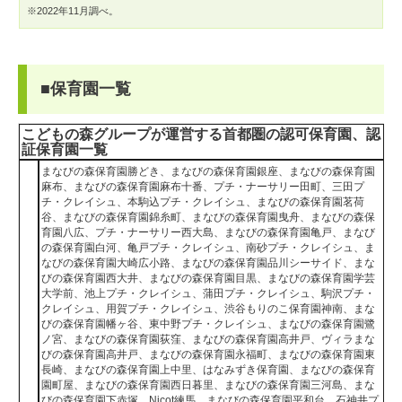
※2022年11月調べ。
■保育園一覧
こどもの森グループが運営する首都圏の認可保育園、認
証保育園一覧
まなびの森保育園勝どき、まなびの森保育園銀座、まなびの森保育園
麻布、まなびの森保育園麻布十番、プチ・ナーサリー田町、三田プ
チ・クレイシュ、本駒込プチ・クレイシュ、まなびの森保育園茗荷
谷、まなびの森保育園錦糸町、まなびの森保育園曳舟、まなびの森保
育園八広、プチ・ナーサリー西大島、まなびの森保育園亀戸、まなび
の森保育園白河、亀戸プチ・クレイシュ、南砂プチ・クレイシュ、ま
なびの森保育園大崎広小路、まなびの森保育園品川シーサイド、まな
びの森保育園西大井、まなびの森保育園目黒、まなびの森保育園学芸
大学前、池上プチ・クレイシュ、蒲田プチ・クレイシュ、駒沢プチ・
クレイシュ、用賀プチ・クレイシュ、渋谷もりのこ保育園神南、まな
びの森保育園幡ヶ谷、東中野プチ・クレイシュ、まなびの森保育園鷺
ノ宮、まなびの森保育園荻窪、まなびの森保育園高井戸、ヴィラまな
びの森保育園高井戸、まなびの森保育園永福町、まなびの森保育園東
長崎、まなびの森保育園上中里、はなみずき保育園、まなびの森保育
園町屋、まなびの森保育園西日暮里、まなびの森保育園三河島、まな
びの森保育園下赤塚、Nicot練馬、まなびの森保育園平和台、石神井プ