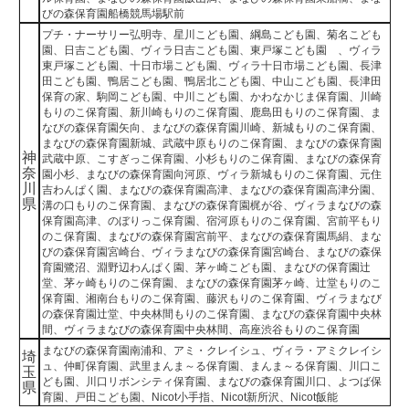
びの森保育園船橋競馬場駅前
プチ・ナーサリー弘明寺、星川こども園、綱島こども園、菊名こども
園、日吉こども園、ヴィラ日吉こども園、東戸塚こども園 、ヴィラ
東戸塚こども園、十日市場こども園、ヴィラ十日市場こども園、長津
田こども園、鴨居こども園、鴨居北こども園、中山こども園、長津田
保育の家、駒岡こども園、中川こども園、かわなかじま保育園、川崎
もりのこ保育園、新川崎もりのこ保育園、鹿島田もりのこ保育園、ま
なびの森保育園矢向、まなびの森保育園川崎、新城もりのこ保育園、
まなびの森保育園新城、武蔵中原もりのこ保育園、まなびの森保育園
神
武蔵中原、こすぎっこ保育園、小杉もりのこ保育園、まなびの森保育
奈
園小杉、まなびの森保育園向河原、ヴィラ新城もりのこ保育園、元住
川
吉わんぱく園、まなびの森保育園高津、まなびの森保育園高津分園、
県
溝の口もりのこ保育園、まなびの森保育園梶が谷、ヴィラまなびの森
保育園高津、のぼりっこ保育園、宿河原もりのこ保育園、宮前平もり
のこ保育園、まなびの森保育園宮前平、まなびの森保育園馬絹、まな
びの森保育園宮崎台、ヴィラまなびの森保育園宮崎台、まなびの森保
育園鷺沼、淵野辺わんぱく園、茅ヶ崎こども園、まなびの保育園辻
堂、茅ヶ崎もりのこ保育園、まなびの森保育園茅ヶ崎、辻堂もりのこ
保育園、湘南台もりのこ保育園、藤沢もりのこ保育園、ヴィラまなび
の森保育園辻堂、中央林間もりのこ保育園、まなびの森保育園中央林
間、ヴィラまなびの森保育園中央林間、高座渋谷もりのこ保育園
まなびの森保育園南浦和、アミ・クレイシュ、ヴィラ・アミクレイシ
埼
ュ、仲町保育園、武里まんま～る保育園、まんま～る保育園、川口こ
玉
ども園、川口リボンシティ保育園、まなびの森保育園川口、よつば保
県
育園、戸田こども園、Nicot小手指、Nicot新所沢、Nicot飯能