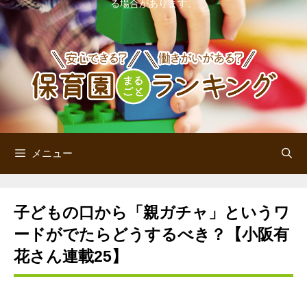
る場合があります。
ン
ツ
へ
ス
キ
ッ
メニュー
プ
子どもの口から「親ガチャ」というワ
ードがでたらどうするべき？【小阪有
花さん連載25】