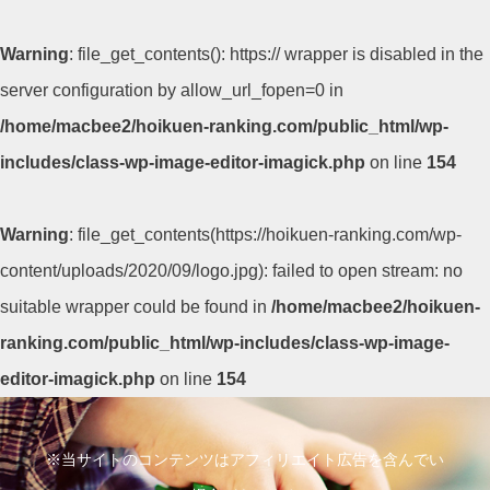
Warning
: file_get_contents(): https:// wrapper is disabled in the
server configuration by allow_url_fopen=0 in
/home/macbee2/hoikuen-ranking.com/public_html/wp-
includes/class-wp-image-editor-imagick.php
on line
154
Warning
: file_get_contents(https://hoikuen-ranking.com/wp-
content/uploads/2020/09/logo.jpg): failed to open stream: no
suitable wrapper could be found in
/home/macbee2/hoikuen-
ranking.com/public_html/wp-includes/class-wp-image-
editor-imagick.php
on line
154
コ
ン
※当サイトのコンテンツはアフィリエイト広告を含んでい
テ