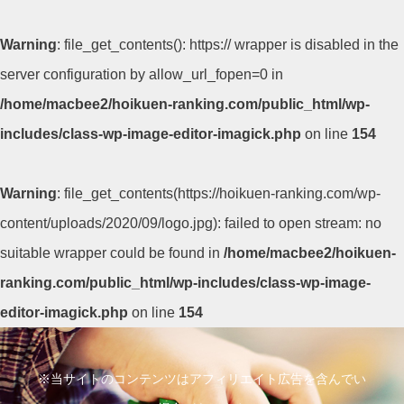
Warning
: file_get_contents(): https:// wrapper is disabled in the
server configuration by allow_url_fopen=0 in
/home/macbee2/hoikuen-ranking.com/public_html/wp-
includes/class-wp-image-editor-imagick.php
on line
154
Warning
: file_get_contents(https://hoikuen-ranking.com/wp-
content/uploads/2020/09/logo.jpg): failed to open stream: no
suitable wrapper could be found in
/home/macbee2/hoikuen-
ranking.com/public_html/wp-includes/class-wp-image-
editor-imagick.php
on line
154
コ
ン
※当サイトのコンテンツはアフィリエイト広告を含んでい
テ