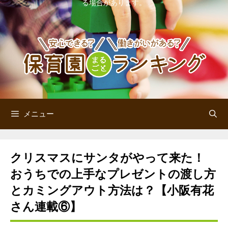
る場合があります。
ン
ツ
へ
ス
キ
ッ
メニュー
プ
クリスマスにサンタがやって来た！
おうちでの上手なプレゼントの渡し方
とカミングアウト方法は？【小阪有花
さん連載⑥】