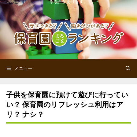
る場合があります。
ン
ツ
へ
ス
キ
ッ
メニュー
プ
子供を保育園に預けて遊びに行ってい
い？ 保育園のリフレッシュ利用はア
リ？ ナシ？