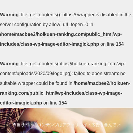
Warning
: file_get_contents(): https:// wrapper is disabled in the
server configuration by allow_url_fopen=0 in
/home/macbee2/hoikuen-ranking.com/public_html/wp-
includes/class-wp-image-editor-imagick.php
on line
154
Warning
: file_get_contents(https://hoikuen-ranking.com/wp-
content/uploads/2020/09/logo.jpg): failed to open stream: no
suitable wrapper could be found in
/home/macbee2/hoikuen-
ranking.com/public_html/wp-includes/class-wp-image-
editor-imagick.php
on line
154
コ
ン
※当サイトのコンテンツはアフィリエイト広告を含んでい
テ