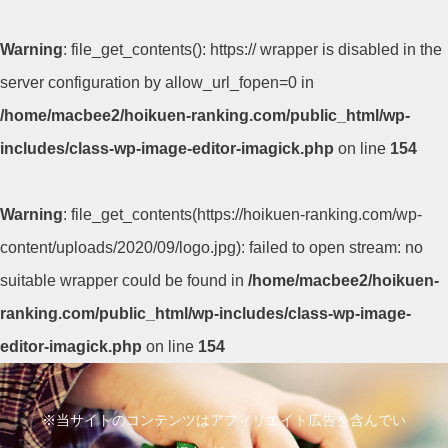
Warning
: file_get_contents(): https:// wrapper is disabled in the
server configuration by allow_url_fopen=0 in
/home/macbee2/hoikuen-ranking.com/public_html/wp-
includes/class-wp-image-editor-imagick.php
on line
154
Warning
: file_get_contents(https://hoikuen-ranking.com/wp-
content/uploads/2020/09/logo.jpg): failed to open stream: no
suitable wrapper could be found in
/home/macbee2/hoikuen-
ranking.com/public_html/wp-includes/class-wp-image-
editor-imagick.php
on line
154
コ
ン
※当サイトのコンテンツはアフィリエイト広告を含んでい
テ