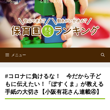
る場合があります。
ン
ツ
へ
ス
キ
ッ
メニュー
プ
#コロナに負けるな！ 今だから子ど
もに伝えたい！「ぽすくま」が教える
手紙の大切さ【小阪有花さん連載④】